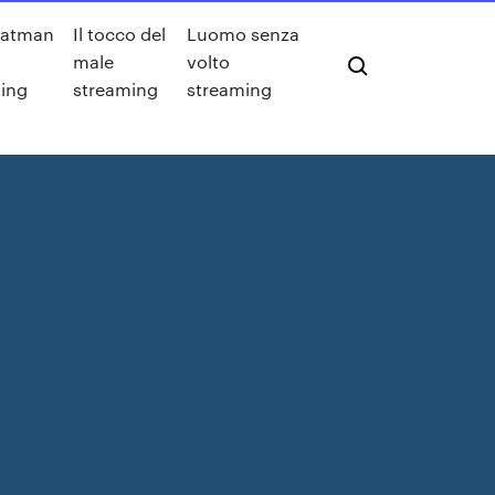
batman
Il tocco del
Luomo senza
male
volto
ing
streaming
streaming